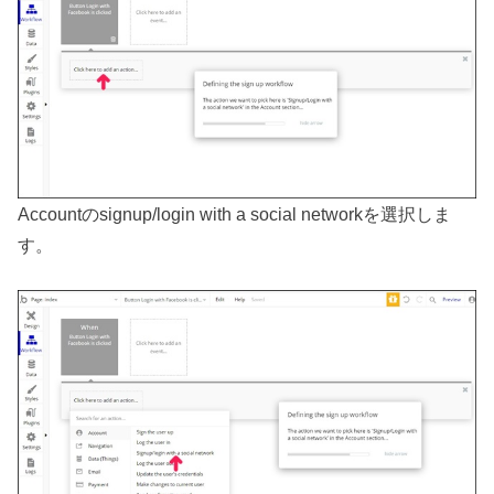
Accountのsignup/login with a social networkを選択しま
す。