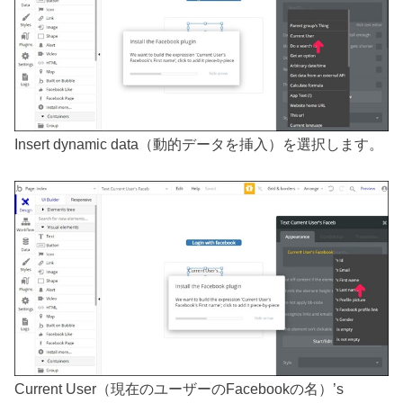
Insert dynamic data（動的データを挿入）を選択します。
Current User（現在のユーザーのFacebookの名）’s