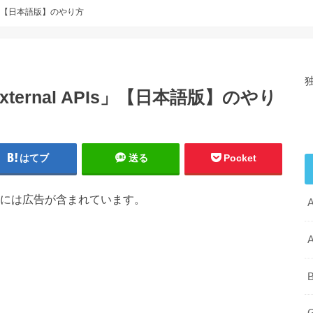
PIs」【日本語版】のやり方
ternal APIs」【日本語版】のやり
はてブ
送る
Pocket
には広告が含まれています。
A
B