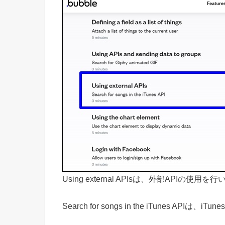
Using external APIsは、外部APIの使用を
Search for songs in the iTunes APIは