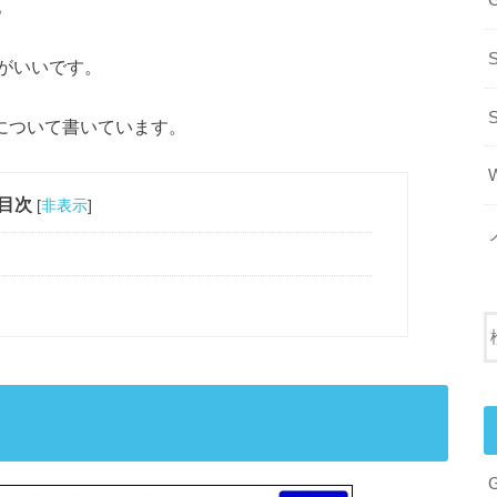
G
。
S
がいいです。
Is」について書いています。
目次
[
非表示
]