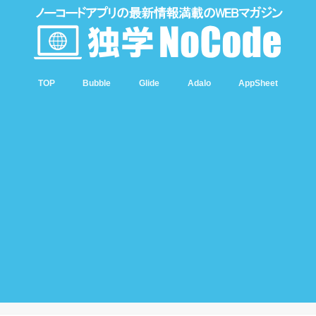
TOP
Bubble
Glide
Adalo
AppSheet