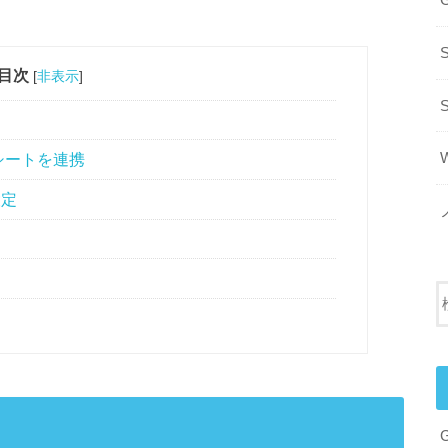
G
。
S
目次
[
非表示
]
ドシートを連携
設定