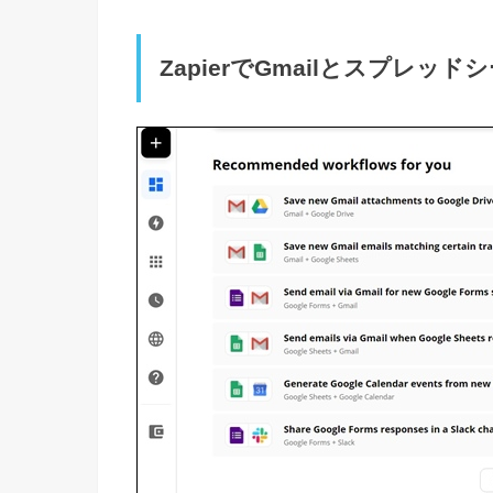
ZapierでGmailとスプレッ