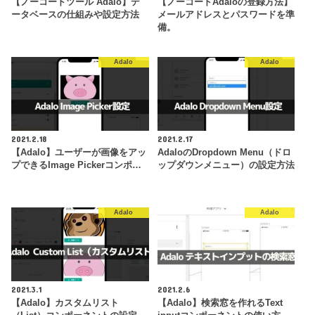
【ノーコードツール Adalo】デ
【ノーコードAdaloの登録方法】
ータベースの仕組みや設定方法
メールアドレスとパスワードを準
備。
Adalo
Adalo
2021.2.18
2021.2.17
【Adalo】ユーザーが画像をアッ
AdaloのDropdown Menu（ドロ
プできるImage Pickerコンポ…
ップダウンメニュー）の設定方法
Adalo
Adalo
2021.3.1
2021.2.6
【Adalo】カスタムリスト
【Adalo】検索窓を作れるText