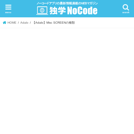
menu
search
HOME
Adalo
【Adalo】Misc SCREENの種類