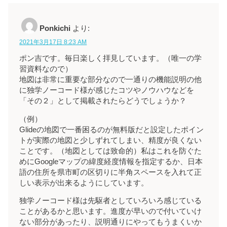
Ponkichi
より:
2021年3月17日 8:23 AM
ポン吉です。毎日楽しく拝見しています。（唯一の学
習資料なので）
地図は非常に重要な部分なので一通りの機能説明の他
に独学ノーコード様が感じたコツやノウハウなどを
「その２」として掲載されたらどうでしょうか？
（例）
Glideの地図で一番困るのが無料版だと設定したポイン
トが実際の地図と少しずれてしまい、精度が良くない
ことです。（地図としては致命的）私はこれを防ぐた
めにGoogleマップの緯度経度情報を指定するか、日本
語の住所を県市町の区切りに半角スペースを入れて正
しい表示が出来るようにしています。
独学ノーコード様は先駆者としていろいろ感じている
ことがあるかと思います。進度が早いので付いていけ
ない部分があったり、説明通りにやってもうまくいか